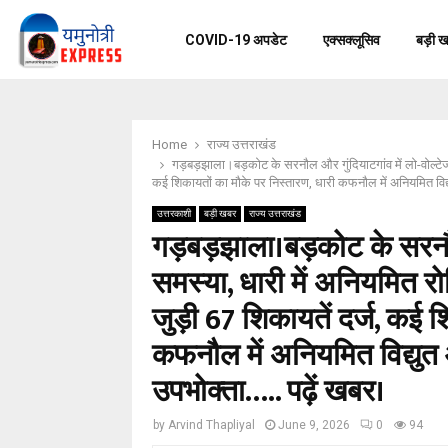
COVID-19 अपडेट
एक्सक्लूसिव
बड़ी 
Home
राज्य उत्तराखंड
गड़बड़झाला।बड़कोट के सरनौल और गुंदियाटगांव में लो-वोल्टेज 
कई शिकायतों का मौके पर निस्तारण, धारी कफनौल में अनियमित विद्यु
उत्तरकाशी
बड़ी खबर
राज्य उत्तराखंड
गड़बड़झाला।बड़कोट के सरनौल 
समस्या, धारी में अनियमित रो
जुड़ी 67 शिकायतें दर्ज, कई श
कफनौल में अनियमित विद्युत आ
उपभोक्ता….. पढ़ें खबर।
by
Arvind Thapliyal
June 9, 2026
0
94