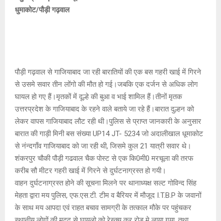
धुमाकोट/पौड़ी गढ़वाल
पौड़ी गढ़वाल से गाजियाबाद जा रही बारातियों की एक बस गहरी खाई में गिरने
से उसमे सवार तीन लोंगो की मौत हो गई।जबकि एक दर्जन से अधिक लोग
घायल हो गए हैं।मृतकों में दूल्हे की बुआ व भाई शामिल हैं।तीनों मृतक
उत्तरप्रदेश के गाजियाबाद के रहने वाले बताये जा रहे हैं।बारात दुल्हन को
लेकर वापस गाजियाबाद लौट रही थी।पुलिस से प्राप्त जानकारी के अनुसार
बारात की गाड़ी मिनी बस संख्या UP14 JT- 5234 जो अदालीखाल धूमाकोट
से नंन्दगाँव गाजियाबाद को जा रही थी, जिसमे कुल 21 यात्री सवार थे।
शंकरपुर चौकी पौड़ी गढवाल चैक पोस्ट से एक कि0मी0 मरचूला की तरफ
करीब सौ मीटर गहरी खाई में गिरने से दुर्घटनाग्रस्त हो गयी।
वाहन दुर्घटनाग्रस्त होने की सूचना मिलने पर थानाध्यक्ष सल्ट गोविन्द सिंह
मेहता द्वारा मय पुलिस, एफ.एस.टी. टीम व बैरियर में मौजूद I.T.B.P के जवानों
के साथ मय आपदा एवं राहत बचाव सामग्री के तत्काल मौके पर पहुंचकर
स्थानीय लोगों की मदद से घायलो को रेस्क्यू कर रोड मे लाया गया, तथा