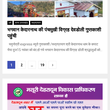
धर्म
राज्य उत्तराखंड
रूद्रप्रयाग
भगवान केदारनाथ की पंचमुखी विग्रह देवडोली गुप्तकाशी
पहुंची
यमुनोत्री express ब्यूरो गुप्तकाशी /रूद्रप्रयाग श्री केदारनाथ धाम के कपाट
भैया दूज15 नवंबर को बंद हो गये भगवान केदारनाथ की विग्रह डोली श्रद्धालुओं को...
Posts
1
2
…
19
pagination