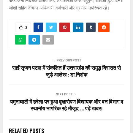
परियोजना निदेशक अजय सिंह, डीपीआरओ के.सी बहुगुणा, बीडीओ डुंडा दिनेश
जोशी सहित विभिन्न अधिकारी ,कर्मचारी और ग्रामीण उपस्थित रहे।
0
PREVIOUS POST
साईं सृजन पटल में संकलित हैं उत्तराखंड की समृद्ध विरासत से
जुड़े आलेख : डा.निशंक
NEXT POST
यमुनाघाटी में हरेला पर हुआ वृक्षारोपण विद्यायक और वन विभाग व
स्थानीय नागरिक रहे मौजूद…. पढ़ें खबर।
RELATED POSTS